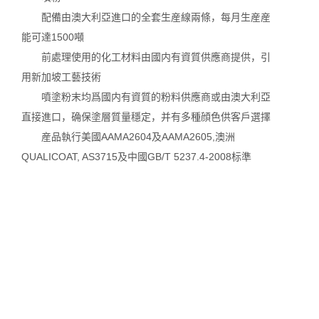
配備由澳大利亞進口的全套生産線兩條，每月生産産
能可達1500噸
前處理使用的化工材料由國内有資質供應商提供，引
用新加坡工藝技術
噴塗粉末均爲國内有資質的粉料供應商或由澳大利亞
直接進口，确保塗層質量穩定，并有多種顔色供客戶選擇
産品執行美國AAMA2604及AAMA2605,澳洲
QUALICOAT, AS3715及中國GB/T 5237.4-2008标準