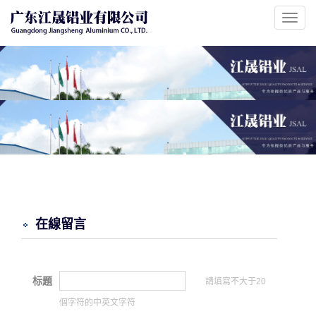
Toggl
navig
在線留言
标題
請填寫不大于20
個字符的中英文字符